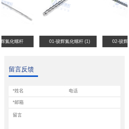
螺杆
01-骏辉氮化螺杆 (1)
02-骏辉氮化螺杆 
留言反馈