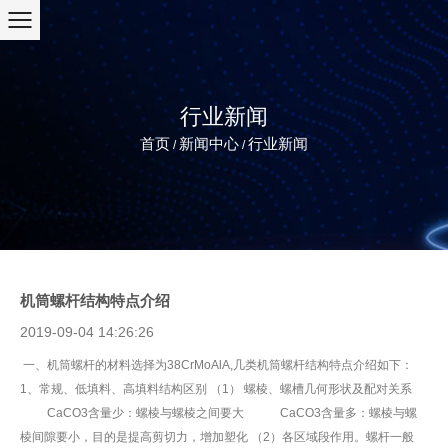
行业新闻
首页
新闻中心
行业新闻
/
/
机筒螺杆结构特点介绍
2019-09-04 14:26:26
一、机筒螺杆的材料选择为38CrMoAlA,几类机筒螺杆结构特点介绍如下：
1、常规、低填料、高填料结构区别 （1） 螺棱、螺槽几何形状及配对关系
CaCO3含量少：螺棱与螺棱之间要大 CaCO3含量多：螺棱与螺
棱间隙要小，目的是提高剪切力，增加塑化 （2）各区域段作用。螺杆一般