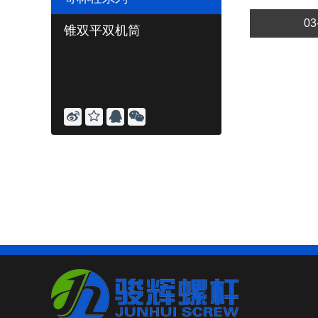
0
锥双平双机筒